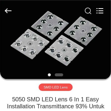
Spark
Optics
Technology
Co.,
LTD.
All
Rights
Reserved.
RUMAH
PRODUK
TENTANG
KAMI
TUR
PABRIK
SMD LED Lens
5050 SMD LED Lens 6 In 1 Easy
KONTROL
Installation Transmittance 93% Untuk