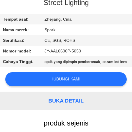
KUALITAS
Street Lighting
HUBUNGI
Tempat asal:
Zhejiang, Cina
KAMI
Nama merek:
Spark
Sertifikasi:
CE, SGS, ROHS
BERITA
Nomor model:
JY-AAL0690P-5050
Cahaya Tinggi:
,
optik yang dipimpin pemberontak
osram led lens
KASUS-
KASUS
HUBUNGI KAMI!
MINTA
BUKA DETAIL
KUTIPAN
produk sejenis
PETA