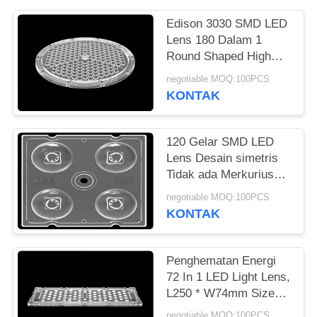
SITUS
Edison 3030 SMD LED
Lens 180 Dalam 1
KEBIJAKAN
Round Shaped High
PRIBADI
Bay Light Lens Array
negotiable MOQ:100PCS
KONTAK
120 Gelar SMD LED
Lens Desain simetris
Tidak ada Merkurius
Untuk Bollard Light
negotiable MOQ:100PCS
3535
KONTAK
Penghematan Energi
72 In 1 LED Light Lens,
L250 * W74mm Size
3030 LED Lens Untuk
negotiable MOQ:100PCS