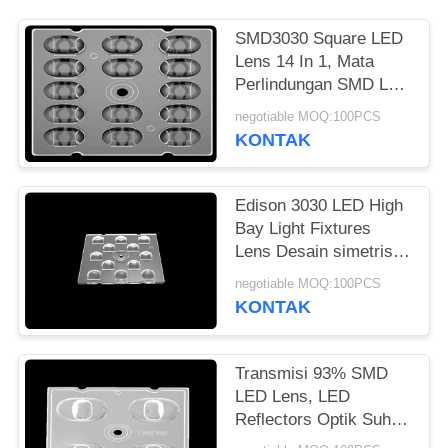
SITUS
SMD3030 Square LED
Lens 14 In 1, Mata
KEBIJAKAN
Perlindungan SMD LED
PRIBADI
Lens Untuk LED Street
negotiable MOQ:100PCS
Lighting
KONTAK
Edison 3030 LED High
Bay Light Fixtures
Lens Desain simetris
untuk pencahayaan
negotiable MOQ:100PCS
luar ruangan
KONTAK
Transmisi 93% SMD
LED Lens, LED
Reflectors Optik Suhu
Operasional Dibawah