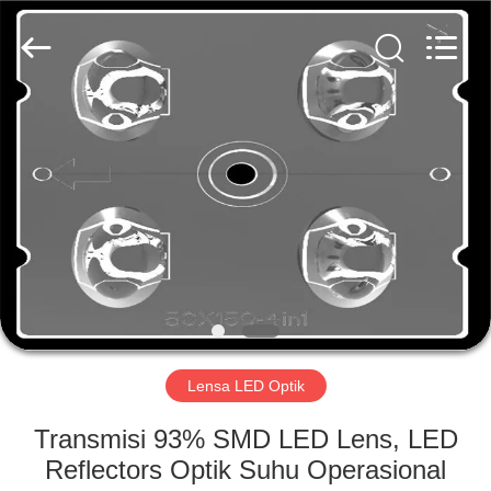
Spark
Optics
Technology
Co.,
LTD.
All
Rights
Reserved.
RUMAH
PRODUK
TENTANG
KAMI
TUR
PABRIK
Lensa LED Optik
Transmisi 93% SMD LED Lens, LED
KONTROL
Reflectors Optik Suhu Operasional