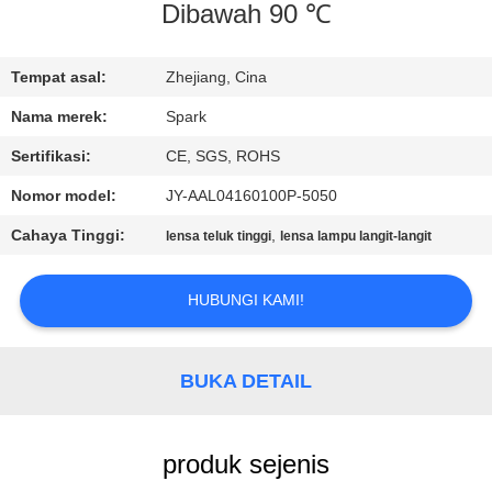
KUALITAS
Dibawah 90 ℃
HUBUNGI
Tempat asal:
Zhejiang, Cina
KAMI
Nama merek:
Spark
Sertifikasi:
CE, SGS, ROHS
BERITA
Nomor model:
JY-AAL04160100P-5050
Cahaya Tinggi:
,
lensa teluk tinggi
lensa lampu langit-langit
KASUS-
KASUS
HUBUNGI KAMI!
MINTA
BUKA DETAIL
KUTIPAN
PETA
produk sejenis