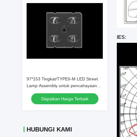
IES:
97*153 Tingkat/TYPEII-M LED Street
Lamp Assembly untuk pencahayaan
jalan dengan chip SMD5050/3535
Dapatkan Harga Terbaik
HUBUNGI KAMI