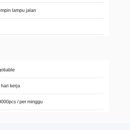
impin lampu jalan
otiable
 hari kerja
000pcs / per minggu