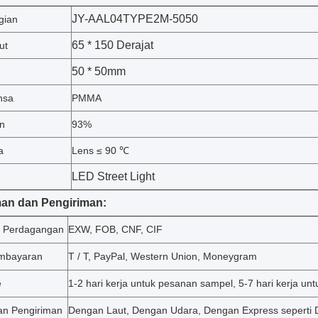
JY-AAL04TYPE2M-5050
gian
65 * 150 Derajat
ut
50 * 50mm
nsa
PMMA
n
93%
a
Lens ≤ 90 ℃
LED Street Light
man dan Pengiriman:
n Perdagangan
EXW, FOB, CNF, CIF
embayaran
T / T, PayPal, Western Union, Moneygram
e
1-2 hari kerja untuk pesanan sampel, 5-7 hari kerja u
an Pengiriman
Dengan Laut, Dengan Udara, Dengan Express seperti 