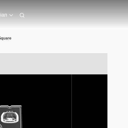
ian
Square