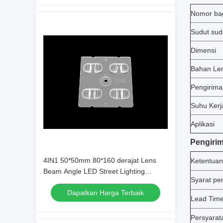
Nomor ba
Sudut sud
Dimensi
Bahan Le
Pengirima
Suhu Kerj
Aplikasi
Pengiri
4IN1 50*50mm 80*160 derajat Lens
Ketentua
Beam Angle LED Street Lighting
Syarat p
Module untuk pencahayaan kota
Dapatkan Harga Terbaik
Lead Tim
Persyarat