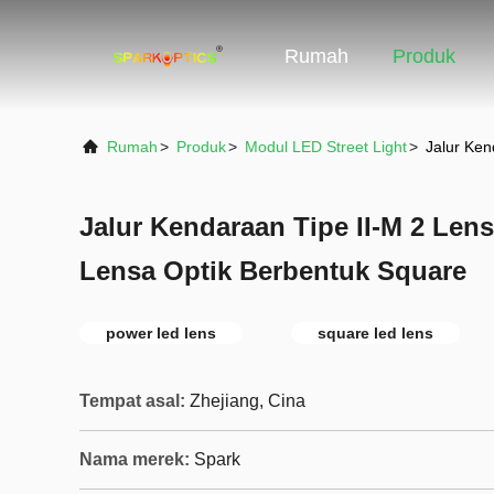
Rumah
Produk
Rumah
>
Produk
>
Modul LED Street Light
>
Jalur Ken
Jalur Kendaraan Tipe II-M 2 Le
Lensa Optik Berbentuk Square
power led lens
square led lens
Tempat asal:
Zhejiang, Cina
Nama merek:
Spark