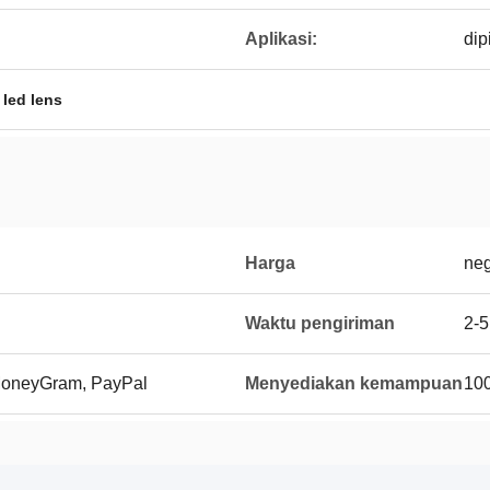
Aplikasi:
dip
 led lens
Harga
neg
Waktu pengiriman
2-5
 MoneyGram, PayPal
Menyediakan kemampuan
100