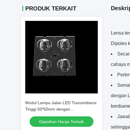
Deskri
PRODUK TERKAIT
Lensa ter
Dipoles 
Secar
cahaya me
Perti
Semak
dengan L
Modul Lampu Jalan LED Transmittansi
berdiamet
Tinggi 50*50mm dengan
4IN1TYPEII,ME1 Lens Type dan
Jawaba
Dapatkan Harga Terbaik
SMD5050 LED Chips
sehingga