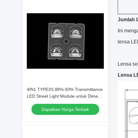
Jumlah 
Ini meng
lensa LE
Lensa se
Lensa L
4IN1 TYPE3S 88%-93% Transmittance
LED Street Light Module untuk Dimensi
50*50mm dengan Bahan Lensa PC
Dapatkan Harga Terbaik