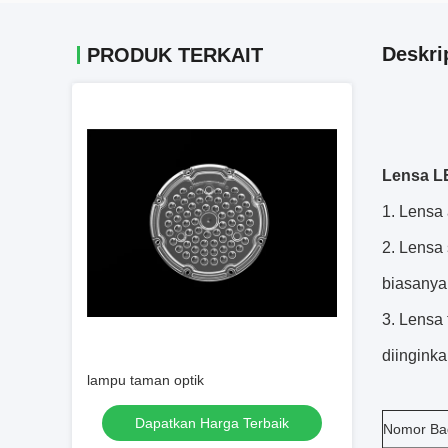
Deskri
PRODUK TERKAIT
Lensa L
Lensa 
Lensa 
biasanya
Lensa 
diingink
lampu taman optik
Dapatkan Harga Terbaik
Nomor Ba