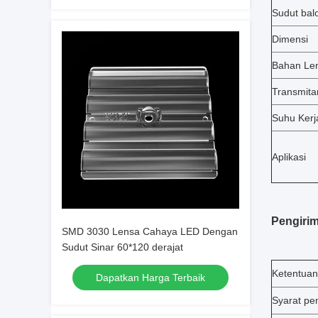
Sudut bal
Dimensi
Bahan Le
Transmita
Suhu Kerj
Aplikasi
Pengiri
SMD 3030 Lensa Cahaya LED Dengan
Sudut Sinar 60*120 derajat
Ketentua
Dapatkan Harga Terbaik
Syarat p