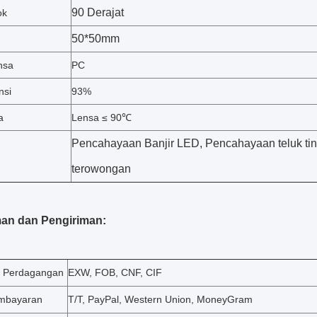
90 Derajat
ok
50*50mm
nsa
PC
nsi
93%
a
Lensa ≤ 90℃
Pencahayaan Banjir LED, Pencahayaan teluk ti
terowongan
man dan Pengiriman:
n Perdagangan
EXW, FOB, CNF, CIF
embayaran
T/T, PayPal, Western Union, MoneyGram