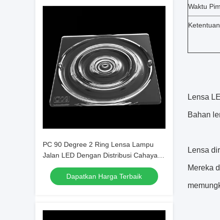
Waktu Pim
Ketentuan
Lensa LE
Bahan len
PC 90 Degree 2 Ring Lensa Lampu
Lensa di
Jalan LED Dengan Distribusi Cahaya
yang Luar Biasa
Mereka d
Dapatkan Harga Terbaik
memungki