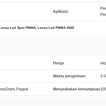
Pen
Aplikasi:
Pe
,
Lensa Led Spot PMMA
Lensa Led PMMA 3060
Harga
neg
Waktu pengiriman
2-5
MoneyGram, Paypal
Menyediakan kemampuan
10