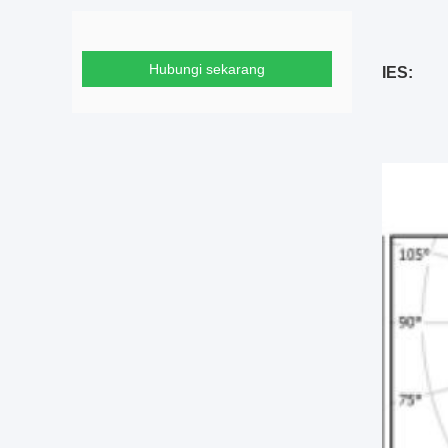
Hubungi sekarang
IES: