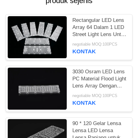
produk sejenis
SITUS
KEBIJAKAN
Rectangular LED Lens
Array 64 Dalam 1 LED
PRIBADI
Street Light Lens Untuk
Lampu Luar Ruangan
negotiable MOQ:100PCS
KONTAK
3030 Osram LED Lens
PC Material Flood Light
Lens Array Dengan
Sudut Beam 30 °
negotiable MOQ:100PCS
KONTAK
90 * 120 Gelar Lensa
Lensa LED Lensa
Lensa Panjang untuk