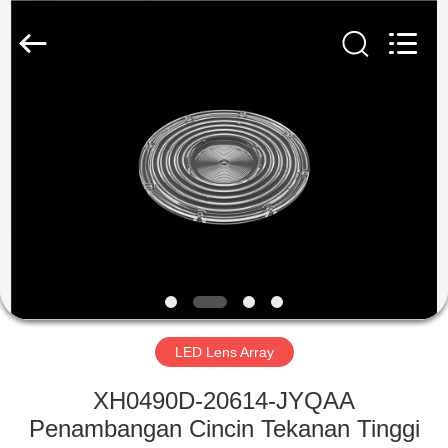
Spark
Optics
Technology
Co.,
LTD.
All
Rights
Reserved.
RUMAH
PRODUK
TENTANG
KAMI
TUR
PABRIK
LED Lens Array
XH0490D-20614-JYQAA
KONTROL
Penambangan Cincin Tekanan Tinggi