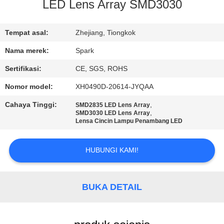
KUALITAS
LED Lens Array SMD3030
HUBUNGI
Tempat asal:
Zhejiang, Tiongkok
KAMI
Nama merek:
Spark
Sertifikasi:
CE, SGS, ROHS
BERITA
Nomor model:
XH0490D-20614-JYQAA
Cahaya Tinggi:
,
SMD2835 LED Lens Array
KASUS-
,
SMD3030 LED Lens Array
Lensa Cincin Lampu Penambang LED
KASUS
HUBUNGI KAMI!
MINTA
KUTIPAN
BUKA DETAIL
PETA