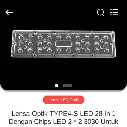
Spark
Optics
Technology
Co.,
LTD.
All
Rights
Reserved.
RUMAH
PRODUK
TENTANG
KAMI
TUR
PABRIK
Lensa LED Optik
Lensa Optik TYPE4-S LED 28 In 1
KONTROL
Dengan Chips LED 2 * 2 3030 Untuk