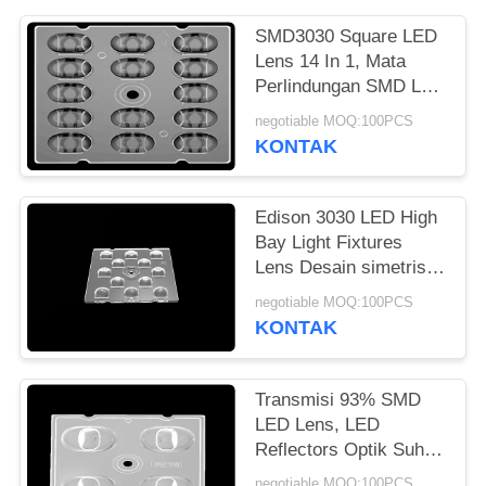
SITUS
SMD3030 Square LED
Lens 14 In 1, Mata
KEBIJAKAN
Perlindungan SMD LED
PRIBADI
Lens Untuk LED Street
negotiable MOQ:100PCS
Lighting
KONTAK
Edison 3030 LED High
Bay Light Fixtures
Lens Desain simetris
untuk pencahayaan
negotiable MOQ:100PCS
luar ruangan
KONTAK
Transmisi 93% SMD
LED Lens, LED
Reflectors Optik Suhu
Operasional Dibawah
negotiable MOQ:100PCS