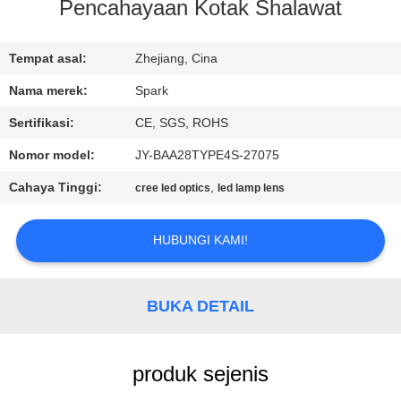
KUALITAS
Pencahayaan Kotak Shalawat
HUBUNGI
Tempat asal:
Zhejiang, Cina
KAMI
Nama merek:
Spark
Sertifikasi:
CE, SGS, ROHS
BERITA
Nomor model:
JY-BAA28TYPE4S-27075
Cahaya Tinggi:
,
cree led optics
led lamp lens
KASUS-
KASUS
HUBUNGI KAMI!
MINTA
BUKA DETAIL
KUTIPAN
produk sejenis
PETA